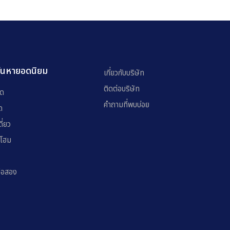
้นหายอดนิยม
เกี่ยวกับบริษัท
ติดต่อบริษัท
โด
คำถามที่พบบ่อย
ด
ี่ยว
์โฮม
มือสอง