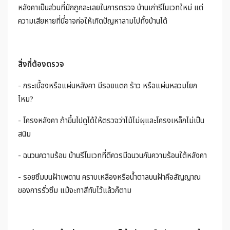
หลังคาเป็นส่วนที่มักถูกละเลยในการตรวจ บ้านเก่ารีโนเวทใหม่ แต่
ความเสียหายที่นี่อาจก่อให้เกิดปัญหาลามไปทั้งบ้านได้
สิ่งที่ต้องตรวจ
- กระเบื้องหรือแผ่นหลังคา มีรอยแตก ร้าว หรือแผ่นหลวมโยก
ไหม?
- โครงหลังคา ถ้าขึ้นไปดูได้ให้ตรวจว่าไม้ไม่ผุและโครงเหล็กไม่เป็น
สนิม
- ฉนวนความร้อน บ้านรีโนเวทที่ดีควรมีฉนวนกันความร้อนใต้หลังคา
- รอยซึมบนฝ้าเพดาน คราบเหลืองหรือน้ำตาลบนฝ้าคือสัญญาณ
ของการรั่วซึม แม้จะทาสีทับไว้แล้วก็ตาม