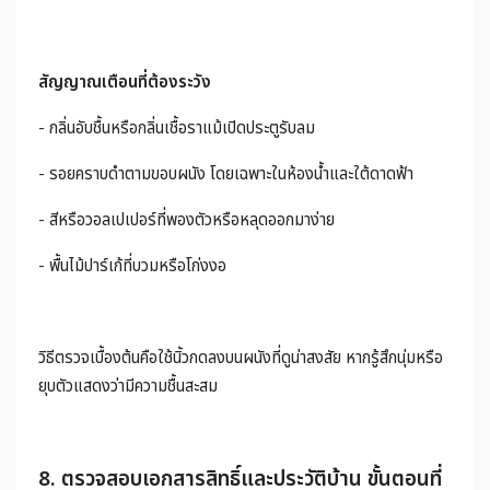
สัญญาณเตือนที่ต้องระวัง
- กลิ่นอับชื้นหรือกลิ่นเชื้อราแม้เปิดประตูรับลม
- รอยคราบดำตามขอบผนัง โดยเฉพาะในห้องน้ำและใต้ดาดฟ้า
- สีหรือวอลเปเปอร์ที่พองตัวหรือหลุดออกมาง่าย
- พื้นไม้ปาร์เก้ที่บวมหรือโก่งงอ
วิธีตรวจเบื้องต้นคือใช้นิ้วกดลงบนผนังที่ดูน่าสงสัย หากรู้สึกนุ่มหรือ
ยุบตัวแสดงว่ามีความชื้นสะสม
8. ตรวจสอบเอกสารสิทธิ์และประวัติบ้าน ขั้นตอนที่