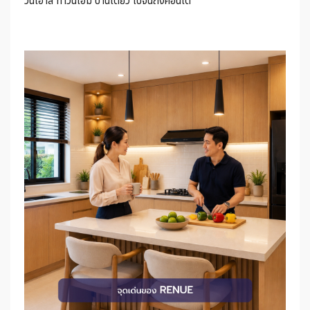
วน์เฮ้าส์ ทาวน์โฮม บ้านเดี่ยว ไปจนถึงคอนโด