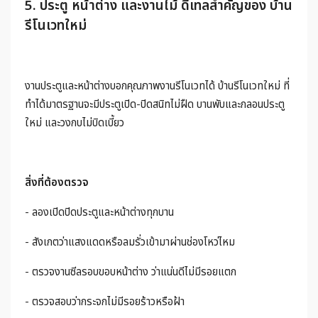
5. ประตู หน้าต่าง และงานไม้ ดีเทลสำคัญของ บ้าน
รีโนเวทใหม่
งานประตูและหน้าต่างบอกคุณภาพงานรีโนเวทได้ บ้านรีโนเวทใหม่ ที่
ทำได้มาตรฐานจะมีประตูเปิด-ปิดสนิทไม่ฝืด บานพับและกลอนประตู
ใหม่ และวงกบไม่บิดเบี้ยว
สิ่งที่ต้องตรวจ
- ลองเปิดปิดประตูและหน้าต่างทุกบาน
- สังเกตว่าแสงแดดหรือลมรั่วเข้ามาผ่านช่องโหว่ไหม
- ตรวจงานซีลรอบขอบหน้าต่าง ว่าแน่นดีไม่มีรอยแตก
- ตรวจสอบว่ากระจกไม่มีรอยร้าวหรือฝ้า