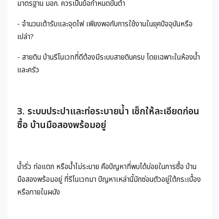
มาตรฐาน มอก. ควรเป็นข้อกำหนดขั้นต่ำ
- จำนวนเต้ารับและจุดไฟ เพียงพอกับการใช้งานในยุคปัจจุบันหรือ
เปล่า?
- สายดิน บ้านรีโนเวทที่ดีต้องมีระบบสายดินครบ โดยเฉพาะในห้องน้ำ
และครัว
3. ระบบประปาและท่อระบายน้ำ เช็กให้ละเอียดก่อน
ซื้อ บ้านมือสองพร้อมอยู่
น้ำรั่ว ท่อแตก หรือน้ำไม่ระบาย คือปัญหาที่พบได้บ่อยในการซื้อ บ้าน
มือสองพร้อมอยู่ ที่รีโนเวทมา ปัญหาเหล่านี้มักซ่อนตัวอยู่ใต้กระเบื้อง
หรือภายในผนัง