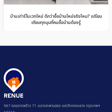
รวมข้อดีที่หลายคนไม่รู้ ของ Renue บ้านมือสองรีโนเวท
พร้อมอยู่ ที่ทำให้ตัดสินใจง่ายขึ้น
967 ซอยลาดพร้าว 71 แขวงสะพานสอง เขตวังทองหลาง กรุงเทพฯ