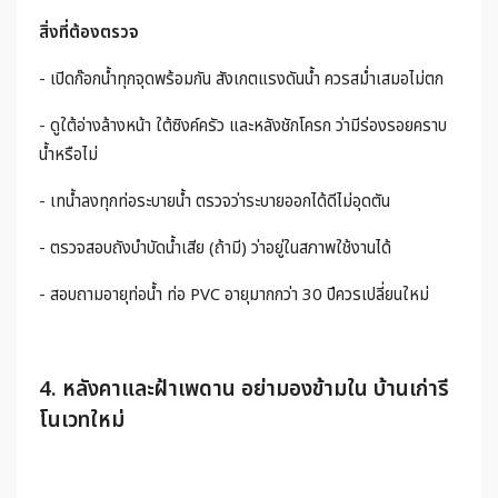
สิ่งที่ต้องตรวจ
- เปิดก๊อกน้ำทุกจุดพร้อมกัน สังเกตแรงดันน้ำ ควรสม่ำเสมอไม่ตก
- ดูใต้อ่างล้างหน้า ใต้ซิงค์ครัว และหลังชักโครก ว่ามีร่องรอยคราบ
น้ำหรือไม่
- เทน้ำลงทุกท่อระบายน้ำ ตรวจว่าระบายออกได้ดีไม่อุดตัน
- ตรวจสอบถังบำบัดน้ำเสีย (ถ้ามี) ว่าอยู่ในสภาพใช้งานได้
- สอบถามอายุท่อน้ำ ท่อ PVC อายุมากกว่า 30 ปีควรเปลี่ยนใหม่
4. หลังคาและฝ้าเพดาน อย่ามองข้ามใน บ้านเก่ารี
โนเวทใหม่