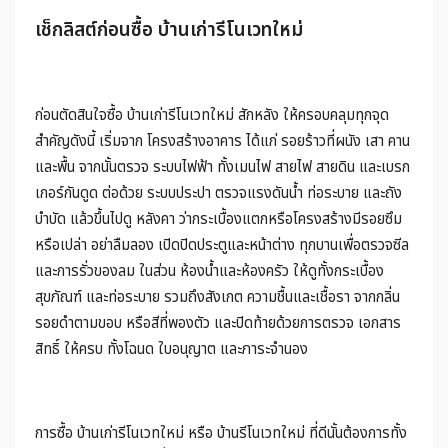
เช็กลิสต์ก่อนซื้อ บ้านเก่ารีโนเวทใหม่
ก่อนตัดสินใจซื้อ บ้านเก่ารีโนเวทใหม่ สักหลัง ให้ครอบคลุมทุกจุด
สำคัญดังนี้ เริ่มจาก โครงสร้างอาคาร ได้แก่ รอยร้าวที่ผนัง เสา คาน
และพื้น จากนั้นตรวจ ระบบไฟฟ้า ทั้งเมนไฟ สายไฟ สายดิน และเบรก
เกอร์กันดูด ต่อด้วย ระบบประปา ตรวจแรงดันน้ำ ท่อระบาย และถัง
บำบัด แล้วขึ้นไปดู หลังคา ว่ากระเบื้องแตกหรือโครงสร้างมีรอยซึม
หรือเปล่า อย่าลืมลอง เปิดปิดประตูและหน้าต่าง ทุกบานเพื่อตรวจซีล
และการรั่วของลม ในส่วน ห้องน้ำและห้องครัว ให้ดูทั้งกระเบื้อง
สุขภัณฑ์ และท่อระบาย รวมถึงสังเกต ความชื้นและเชื้อรา จากกลิ่น
รอยดำตามขอบ หรือสีที่พองตัว และปิดท้ายด้วยการตรวจ เอกสาร
สิทธิ์ ให้ครบ ทั้งโฉนด ใบอนุญาต และภาระจำนอง
การซื้อ บ้านเก่ารีโนเวทใหม่ หรือ บ้านรีโนเวทใหม่ ที่ดีนั้นต้องการทั้ง