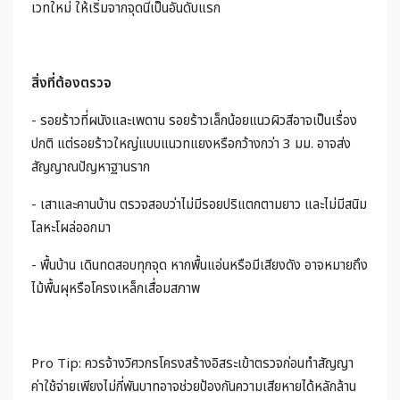
เวทใหม่ ให้เริ่มจากจุดนี้เป็นอันดับแรก
สิ่งที่ต้องตรวจ
- รอยร้าวที่ผนังและเพดาน รอยร้าวเล็กน้อยแนวผิวสีอาจเป็นเรื่อง
ปกติ แต่รอยร้าวใหญ่แบบแนวทแยงหรือกว้างกว่า 3 มม. อาจส่ง
สัญญาณปัญหาฐานราก
- เสาและคานบ้าน ตรวจสอบว่าไม่มีรอยปริแตกตามยาว และไม่มีสนิม
โลหะโผล่ออกมา
- พื้นบ้าน เดินทดสอบทุกจุด หากพื้นแอ่นหรือมีเสียงดัง อาจหมายถึง
ไม้พื้นผุหรือโครงเหล็กเสื่อมสภาพ
Pro Tip: ควรจ้างวิศวกรโครงสร้างอิสระเข้าตรวจก่อนทำสัญญา
ค่าใช้จ่ายเพียงไม่กี่พันบาทอาจช่วยป้องกันความเสียหายได้หลักล้าน