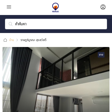
บ้าน
ราษฎร์บูรณะ สุขสวัสดิ์
ขาย