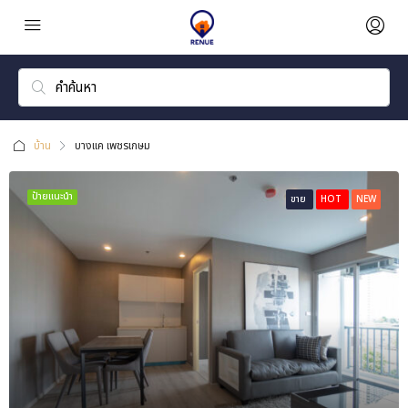
บ้าน
บางแค เพชรเกษม
ป้ายแนะนำ
ขาย
HOT
NEW