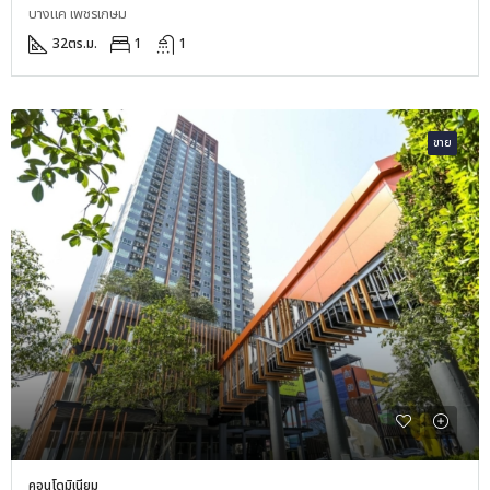
บางแค เพชรเกษม
32
ตร.ม.
1
1
ขาย
คอนโดมิเนียม