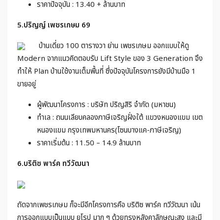
ราคาปัจจุบัน : 13.40 + ล้านบาท
5.ปริญญ์ เพชรเกษม 69
บ้านเดี่ยว 100 ตารางวา ย่าน เพชรเกษม ออกแบบให้ดู
Modern จากแนวคิดตอบรับ Lift Style ของ 3 Generation จึง
ทำให้ Plan บ้านใช้งานเต็มพื้นที่ ซึ่งปัจจุบันโครงการยังมีบ้านมือ 1
ขายอยู่
ผู้พัฒนาโครงการ : บริษัท ปริญสิริ จำกัด (มหาชน)
ทำเล : ถนนเลียบคลองภาษีเจริญฝั่งใต้ แขวงหนองแขม เขต
หนองแขม กรุงเทพมหานคร(โซนบางแค-ภาษีเจริญ)
ราคาเริ่มต้น : 11.50 – 14.9 ล้านบาท
6.บริติซ พาร์ค ทวีวัฒนา
ถัดจากเพชรเกษม ก็จะมีอีกโครงการคือ บริติซ พาร์ค ทวีวัฒนา เน้น
การออกแบบเป็นแบบ ยุโรป มาก ๆ ด้วยทรงหลังคาลักษณะสูง และมี