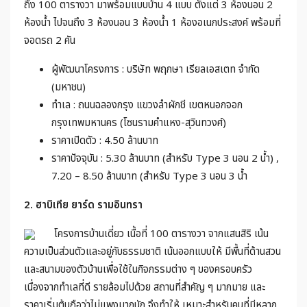
ถึง 100 ตารางวา มาพร้อมแบบบ้าน 4 แบบ ตั้งแต่ 3 ห้องนอน 2
ห้องน้ำ ไปจนถึง 3 ห้องนอน 3 ห้องน้ำ 1 ห้องอเนกประสงค์ พร้อมที่
จอดรถ 2 คัน
ผู้พัฒนาโครงการ : บริษัท พฤกษา เรียลเอสเตท จำกัด
(มหาชน)
ทำเล : ถนนฉลองกรุง แขวงลำผักชี เขตหนอกจอก
กรุงเทพมหานคร (โซนรามคำแหง-สุวินทวงศ์)
ราคาเปิดตัว : 4.50 ล้านบาท
ราคาปัจจุบัน : 5.30 ล้านบาท (สำหรับ Type 3 นอน 2 น้ำ) ,
7.20 – 8.50 ล้านบาท (สำหรับ Type 3 นอน 3 น้ำ
2. ฮาบิเทีย ยาร์ด รามอินทรา
โครงการบ้านเดี่ยว เนื้อที่ 100 ตารางวา จากแสนสิริ เน้น
ความเป็นส่วนตัวและอยู่กับธรรมชาติ เน้นออกแบบให้ มีพื้นที่ด้านสวน
และสนามของตัวบ้านเพื่อใช้ในกิจกรรมต่าง ๆ ของครอบครัว
เนื่องจากทำเลที่ดี รายล้อมไปด้วย สถานที่สำคัญ ๆ มากมาย และ
ราคาเริ่มต้นถือว่าไม่แพงมากนัก จึงทำให้ เหมาะสำหรับคนที่มีหลาก