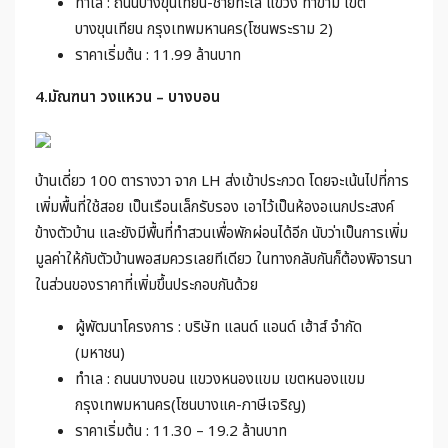
ทำเล : ถนนบางขุนเทียน-ชายทะเล แขวง ท่าข้าม เขต
บางขุนเทียน กรุงเทพมหานคร(โซนพระราม 2)
ราคาเริ่มต้น : 11.99 ล้านบาท
4.มัณฑนา วงแหวน – บางบอน
บ้านเดี่ยว 100 ตารางวา จาก LH ส่งเข้าประกวด โดยจะเน้นไปที่การ
เพิ่มพื้นที่ใช้สอย เป็นเรือนเล็กรับรอง เอาไว้เป็นห้องอเนกประสงค์
ข้างตัวบ้าน และยังมีพื้นที่ทำสวนเพื่อพักผ่อนได้อีก นับว่าเป็นการเพิ่ม
มูลค่าให้กับตัวบ้านพอสมควรเลยทีเดียว ในทางกลับกันก็ต้องพิจารนา
ในส่วนของราคาที่เพิ่มขึ้นประกอบกันด้วย
ผู้พัฒนาโครงการ : บริษัท แลนด์ แอนด์ เฮ้าส์ จำกัด
(มหาชน)
ทำเล : ถนนบางบอน แขวงหนองแขม เขตหนองแขม
กรุงเทพมหานคร(โซนบางแค-ภาษีเจริญ)
ราคาเริ่มต้น : 11.30 – 19.2 ล้านบาท