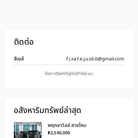
ติดต่อ
อีเมล์
f.i.xa.f.e.j.u.s6.6@gmail.com
ค้นหา vFJxvHnfgHvQPGtw บน:
อสังหาริมทรัพย์ล่าสุด
พฤกษาวิลล์ สายไหม
฿2,540,000