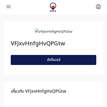
VFJxvHnfgHvQPGtw
ส่งอีเมลล์
เกี่ยวกับ VFJxvHnfgHvQPGtw