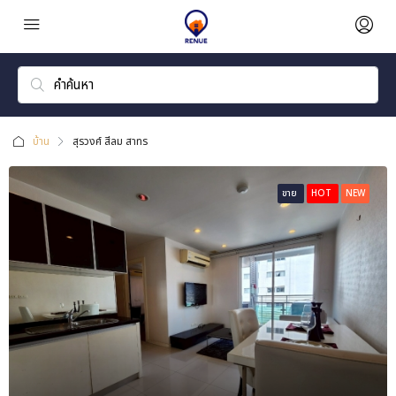
บ้าน
สุรวงศ์ สีลม สาทร
ขาย
HOT
NEW