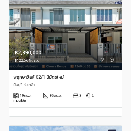
฿2,390,000
฿122,564/ตร.ว.
พฤกษาวิลล์ 62/1 นิมิตรใหม่
มีนบุรี-ร่มเกล้า
19
ตร.ว.
95
ตร.ม.
3
2
ทาวน์โฮม