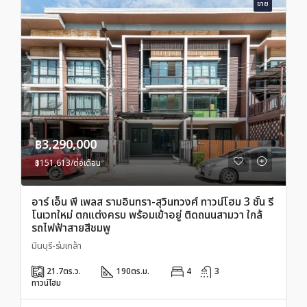
ขาย
฿3,290,000
฿151,613/ต่อเดือน
อาร์ เอ็น พี เพลส รามอินทรา-สุวินทวงศ์ ทาวน์โฮม 3 ชั้น รี
โนเวทใหม่ ตกแต่งครบ พร้อมเข้าอยู่ ติดถนนสามวา ใกล้
รถไฟฟ้าสายสีชมพู
มีนบุรี-ร่มเกล้า
21.7
ตร.ว.
190
ตร.ม.
4
3
ทาวน์โฮม