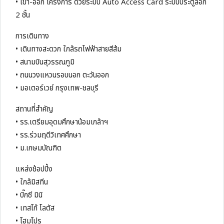
• เข้า-ออก โครงการ ด้วยระบบ Auto Access Card ระบบประตูล็อก
2 ชั้น
การเดินทาง
• เดินทางสะดวก ใกล้รถไฟฟ้าสายสีส้ม
• สนามบินสุวรรณภูมิ
• ถนนวงแหวนรอบนอก ตะวันออก
• มอเตอร์เวย์ กรุงเทพ-ชลบุรี
สถานที่สำคัญ
• รร.เตรียมอุดมศึกษาน้อมเกล้าฯ
• รร.ร่วมฤดีวิเทศศึกษา
• ม.เกษมบัณฑิต
แหล่งช้อปปิ้ง
• ใกล้มิสทีน
• บิ๊กซี มินิ
• เทสโก้ โลตัส
• โฮมโปร