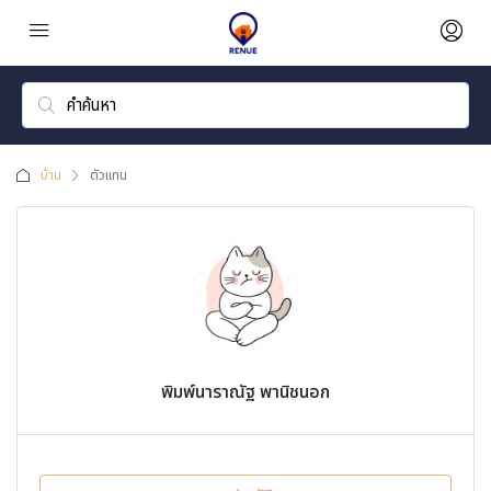
บ้าน
ตัวแทน
พิมพ์นาราณัฐ พานิชนอก