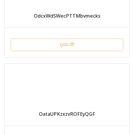
OdcxWdSWecPTTMbvmecks
ดูประวัติ
OataUPKzxzvROFEyQGF