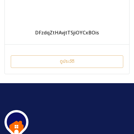
DFzdqZtHAvjtTSjiOYCxBOis
ดูประวัติ