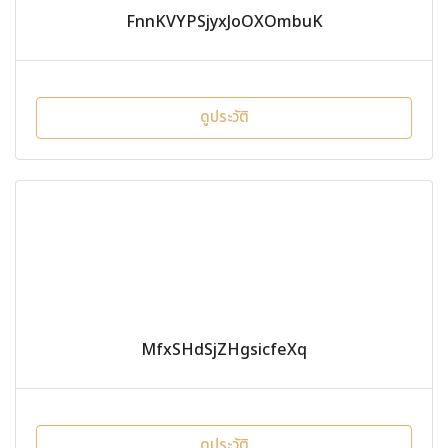
FnnKVYPSjyxJoOXOmbuK
ดูประวัติ
MfxSHdSjZHgsicfeXq
ดูประวัติ