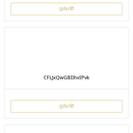
ดูประวัติ
CFLJxQwGBIIhvIPvk
ดูประวัติ