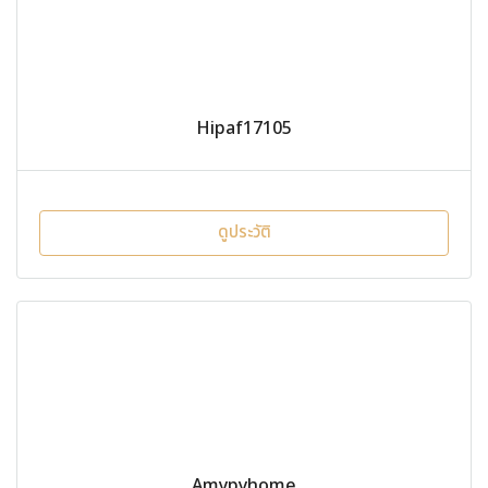
Hipaf17105
ดูประวัติ
Amypyhome