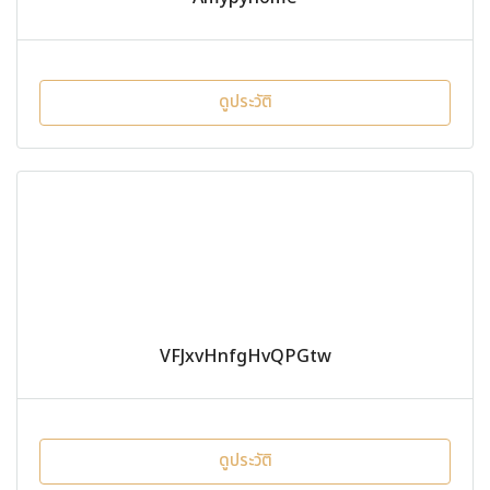
ดูประวัติ
VFJxvHnfgHvQPGtw
ดูประวัติ