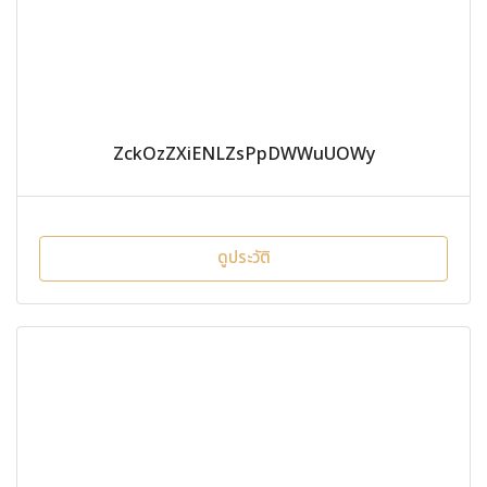
ZckOzZXiENLZsPpDWWuUOWy
ดูประวัติ