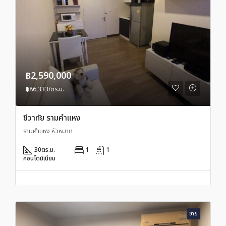
฿2,590,000
฿86,333/ตร.ม.
ชีวาทัย รามคำแหง
รามคำแหง หัวหมาก
30
ตร.ม.
1
1
คอนโดมิเนียม
ขาย