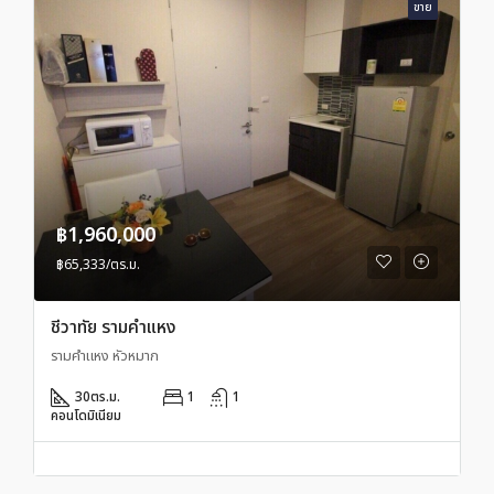
ขาย
฿1,960,000
฿65,333/ตร.ม.
ชีวาทัย รามคำแหง
รามคำแหง หัวหมาก
30
ตร.ม.
1
1
คอนโดมิเนียม